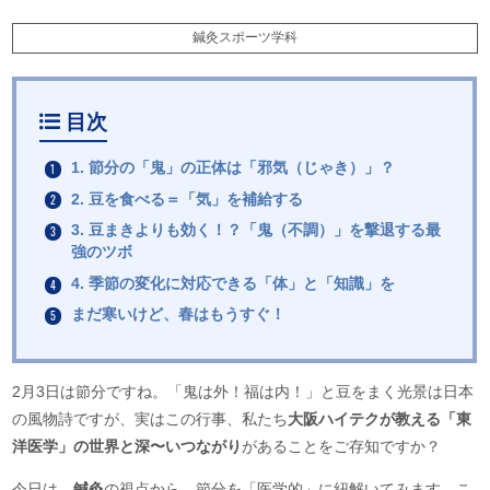
鍼灸スポーツ学科
目次
1. 節分の「鬼」の正体は「邪気（じゃき）」？
2. 豆を食べる＝「気」を補給する
3. 豆まきよりも効く！？「鬼（不調）」を撃退する最
強のツボ
4. 季節の変化に対応できる「体」と「知識」を
まだ寒いけど、春はもうすぐ！
2月3日は節分ですね。「鬼は外！福は内！」と豆をまく光景は日本
の風物詩ですが、実はこの行事、私たち
大阪ハイテクが教える「東
洋医学」の世界と深〜いつながり
があることをご存知ですか？
今日は、
鍼灸
の視点から、節分を「医学的」に紐解いてみます。こ