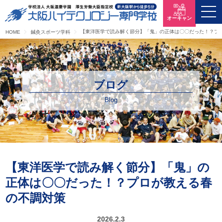
オーキャン
【東洋医学で読み解く節分】「鬼」の正体は〇〇だった！？プ
HOME
鍼灸スポーツ学科
ブログ
Blog
【東洋医学で読み解く節分】「鬼」の
正体は〇〇だった！？プロが教える春
の不調対策
2026.2.3