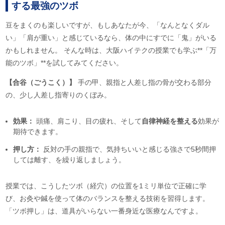
する最強のツボ
豆をまくのも楽しいですが、もしあなたが今、「なんとなくダル
い」「肩が重い」と感じているなら、体の中にすでに「鬼」がいる
かもしれません。 そんな時は、大阪ハイテクの授業でも学ぶ**「万
能のツボ」**を試してみてください。
【合谷（ごうこく）】
手の甲、親指と人差し指の骨が交わる部分
の、少し人差し指寄りのくぼみ。
効果：
頭痛、肩こり、目の疲れ、そして
自律神経を整える
効果が
期待できます。
押し方：
反対の手の親指で、気持ちいいと感じる強さで5秒間押
しては離す、を繰り返しましょう。
授業では、こうしたツボ（経穴）の位置を1ミリ単位で正確に学
び、お灸や鍼を使って体のバランスを整える技術を習得します。
「ツボ押し」は、道具がいらない一番身近な医療なんですよ。