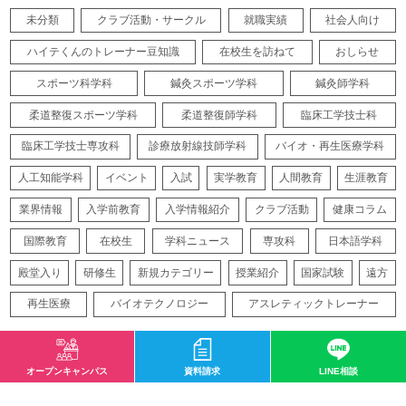
未分類
クラブ活動・サークル
就職実績
社会人向け
ハイテくんのトレーナー豆知識
在校生を訪ねて
おしらせ
スポーツ科学科
鍼灸スポーツ学科
鍼灸師学科
柔道整復スポーツ学科
柔道整復師学科
臨床工学技士科
臨床工学技士専攻科
診療放射線技師学科
バイオ・再生医療学科
人工知能学科
イベント
入試
実学教育
人間教育
生涯教育
業界情報
入学前教育
入学情報紹介
クラブ活動
健康コラム
国際教育
在校生
学科ニュース
専攻科
日本語学科
殿堂入り
研修生
新規カテゴリー
授業紹介
国家試験
遠方
再生医療
バイオテクノロジー
アスレティックトレーナー
オープンキャンパス
資料請求
LINE相談
サイトマップ