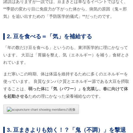
諸説はありますが一説では、豆まきとは単なるイベントではなく、
**季節の変わり目に免疫力が下がった体から、病気の原因（鬼＝邪
気）を追い出すための「予防医学的儀式」**だったのです。
2. 豆を食べる＝「気」を補給する
「年の数だけ豆を食べる」というのも、東洋医学的に理にかなって
います。 大豆は「胃腸を整え、気（エネルギー）を補う」食材とさ
れています。
まだ寒いこの時期、体は体温を維持するために多くのエネルギーを
使っています。 良質なタンパク質とエネルギー源である大豆を摂取
することは、
弱った体に「気（パワー）」を充填し、春に向けて体
を起動させる
ための理にかなった栄養補給なのです。
3. 豆まきよりも効く！？「鬼（不調）」を撃退