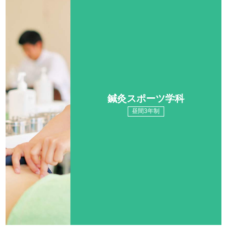
鍼灸スポーツ学科
昼間3年制