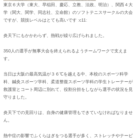
東京６大学（東大、早稲田、慶応、立教、法政、明治）、関西４大
学（関大、関学、同志社、立命館）のソフトテニスサークルの大会
ですが、競技レベルはとても高いです :c11:
炎天下にもかかわらず、熱戦が繰り広げられました。
350人の選手が無事大会を終えられるようチームワークで支えま
す。
当日は大阪の最高気温が３６℃を越える中、本校のスポーツ科学
科、鍼灸スポーツ学科、柔道整復スポーツ学科の学生トレーナーが
救護室とコート周辺に別れて、役割分担をしながら選手の状況を見
守りました。
炎天下での見回りは、自身の健康管理もできていなければなりませ
ん。
熱中症の影響でふくらはぎをつる選手が多く、ストレッチやテーピ