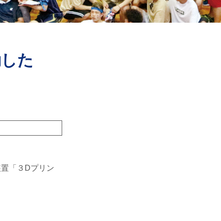
動した
置「３Dプリン