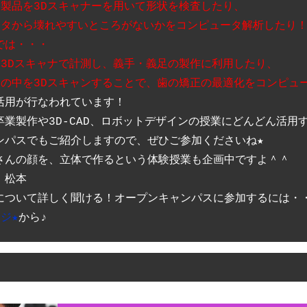
た製品を3Dスキャナーを用いて形状を検査したり、 
ータから壊れやすいところがないかをコンピュータ解析したり！
では・・・ 
を3Dスキャナで計測し、義手・義足の製作に利用したり、  
口の中を3Dスキャンすることで、歯の矯正の最適化をコンピュ
活用が行なわれています！

業製作や3D-CAD、ロボットデザインの授業にどんどん活用す
ンパスでもご紹介しますので、ぜひご参加くださいね★

さんの顔を、立体で作るという体験授業も企画中ですよ＾＾

松本

ジ★
から♪