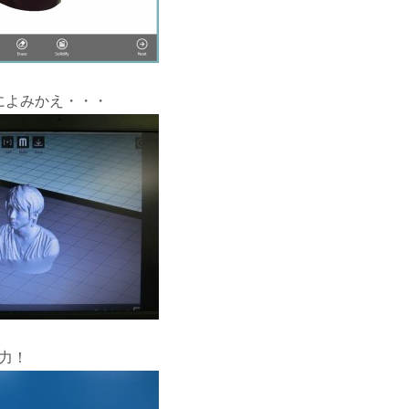
タによみかえ・・・
力！