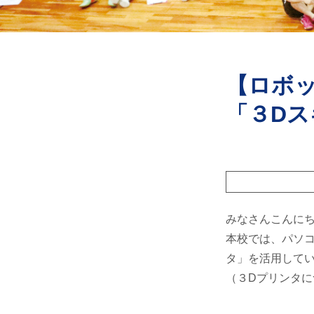
【ロボ
「３D
みなさんこんに
本校では、パソ
タ」を活用して
（３Dプリンタに