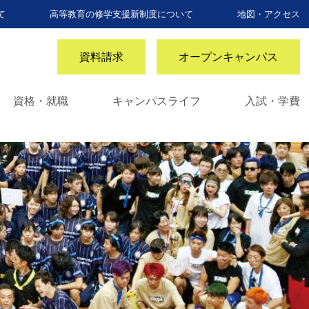
て
高等教育の修学支援新制度について
地図・アクセス
資料請求
オープンキャンパス
資格・就職
キャンパスライフ
入試・学費