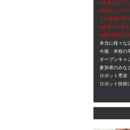
●出来上がっ
●取得したデ
また医療分野
●身体の一部
●歯科現場で
本当に様々な
今後、本校の卒
オープンキャ
参加者のみな
ロボット専攻　
★イベントペー