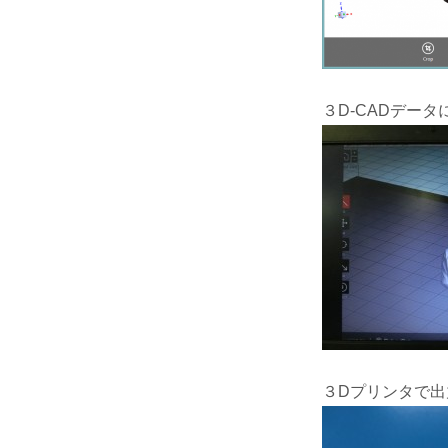
３D-CADデー
３Dプリンタで出