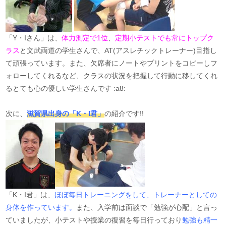
「Y・Iさん」は、
体力測定で1位
、
定期小テストでも常にトップク
ラス
と文武両道の学生さんで、AT(アスレチックトレーナー)目指し
て頑張っています。また、欠席者にノートやプリントをコピーしフ
ォローしてくれるなど、クラスの状況を把握して行動に移してくれ
るとても心の優しい学生さんです :a8:
次に、
滋賀県出身の「K・I君」
の紹介です!!
「K・I君」は、
ほぼ毎日トレーニングをして、トレーナーとしての
身体を作っています。
また、入学前は面談で「勉強が心配」と言っ
ていましたが、小テストや授業の復習を毎日行っており
勉強も精一