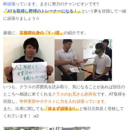
杯頑張っています。
まさに努力のチャンピオンです!!
「ATを取得し野球のトレーナーになる！」
という夢を目指して一緒
に頑張りましょう☆
最後に、
京都府出身の「Y・I君」
の紹介です。
いつも、クラスの雰囲気を読み取り、気になることがあれば担任の
ところへ相談に来てくれる
クラスのお兄さん的存在
です。AT取得を
目指し、
学外実習や小テストに力を入れ頑張っています。
また、出席に関しても
「休まず頑張る!!」
と毎日元気良く登校して
くれています！ :a2: