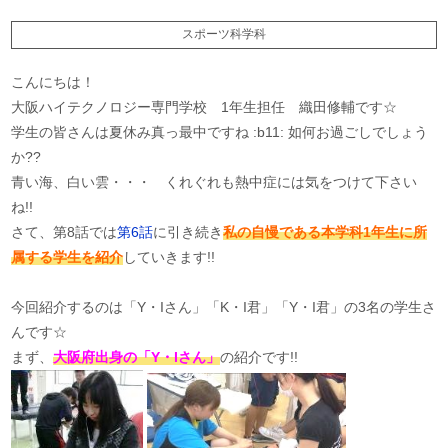
スポーツ科学科
こんにちは！
大阪ハイテクノロジー専門学校 1年生担任 織田修輔です☆
学生の皆さんは夏休み真っ最中ですね :b11: 如何お過ごしでしょう
か??
青い海、白い雲・・・ くれぐれも熱中症には気をつけて下さい
ね!!
さて、第8話では
第6話
に引き続き
私の自慢である本学科1年生に所
属する学生を紹介
していきます!!
今回紹介するのは「Y・Iさん」「K・I君」「Y・I君」の3名の学生さ
んです☆
まず、
大阪府出身の「Y・Iさん」
の紹介です!!