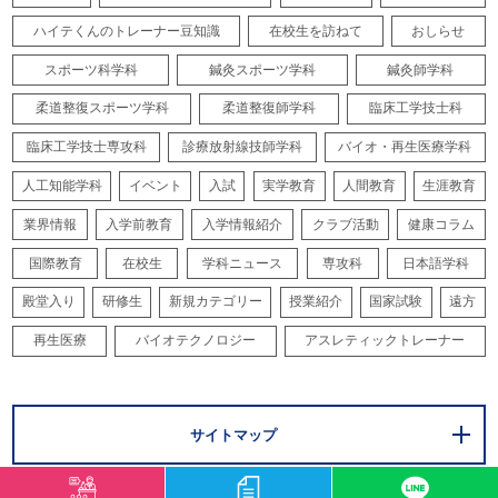
ハイテくんのトレーナー豆知識
在校生を訪ねて
おしらせ
スポーツ科学科
鍼灸スポーツ学科
鍼灸師学科
柔道整復スポーツ学科
柔道整復師学科
臨床工学技士科
臨床工学技士専攻科
診療放射線技師学科
バイオ・再生医療学科
人工知能学科
イベント
入試
実学教育
人間教育
生涯教育
業界情報
入学前教育
入学情報紹介
クラブ活動
健康コラム
国際教育
在校生
学科ニュース
専攻科
日本語学科
殿堂入り
研修生
新規カテゴリー
授業紹介
国家試験
遠方
再生医療
バイオテクノロジー
アスレティックトレーナー
サイトマップ