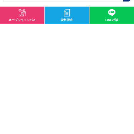
オープンキャンパス
資料請求
LINE相談
ブログ カテゴリー
未分類
クラブ活動・サークル
就職実績
社会人向け
ハイテくんのトレーナー豆知識
在校生を訪ねて
おしらせ
スポーツ科学科
鍼灸スポーツ学科
鍼灸師学科
柔道整復スポーツ学科
柔道整復師学科
臨床工学技士科
臨床工学技士専攻科
診療放射線技師学科
バイオ・再生医療学科
人工知能学科
イベント
入試
実学教育
人間教育
生涯教育
業界情報
入学前教育
入学情報紹介
クラブ活動
健康コラム
国際教育
在校生
学科ニュース
専攻科
日本語学科
殿堂入り
研修生
新規カテゴリー
授業紹介
国家試験
遠方