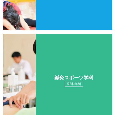
鍼灸スポーツ学科
昼間3年制