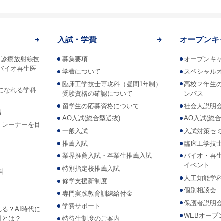
入試・学費
オープンキ
！診療放射線技
募集要項
オープンキ
バイオ再生医
学費について
スペシャル
臨床工学技士専攻科（昼間1年制）
高校２年生
になれる学科
受験資格の確認について
ンパス
留学生の応募資格について
社会人説明
習
AO入試(総合型選抜)
AO入試(総
トレーナーを目
一般入試
入試対策セ
推薦入試
臨床工学技
業界推薦入試・卒業生推薦入試
バイオ・再
イベント
特別指定校推薦入試
科
人工知能学
修学支援新制度
個別相談会
専門実践教育訓練給付金
保護者説明
学費サポート
れる？AI時代に
WEBオープ
材とは？
特待生制度のご案内