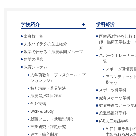
学校紹介
学科紹介
出身校一覧
医療系3学科を比較
師・臨床工学技士・
大阪ハイテクの先生紹介
療
数字でわかる！滋慶学園グループ
スポーツトレーナー
建学の理念
一覧
教育システム
スポーツ現場実
入学前教育（プレスクール・プ
アスレティック
レカレッジ）
指そう
特別講義・業界講演
スポーツ科学科
滋慶選択科目講座
鍼灸スポーツ学科
学外実習
柔道整復スポーツ学
Work＆Study
柔道整復師学科
就職フェア・就職説明会
(AI)人工知能学科
卒業研究・課題研究
AIに仕事を奪わ
求められるAI人
進学・編入制度