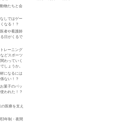
Iで動物たちと会
？
AIなしではゲー
なくなる！？
Iが医者や看護師
なる日がくるで
ツ トレーニング
防などスポーツ
は関わっていく
のでしょうか。
I人材になるには
関係ない！？
あるお菓子のパッ
が使われた！？
来の医療を支え
間3年制・夜間