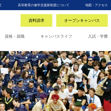
て
高等教育の修学支援新制度について
地図・アクセス
資料請求
オープンキャンパス
資格・就職
キャンパスライフ
入試・学費