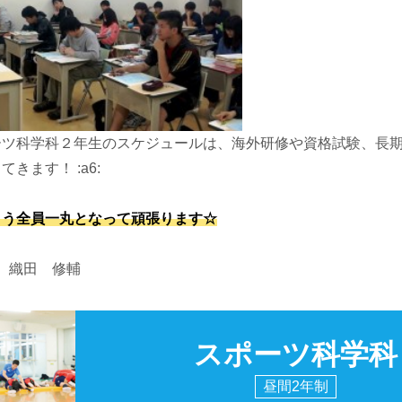
ーツ科学科２年生のスケジュールは、海外研修や資格試験、長
きます！ :a6:
よう全員一丸となって頑張ります☆
 織田 修輔
スポーツ科学科
昼間2年制