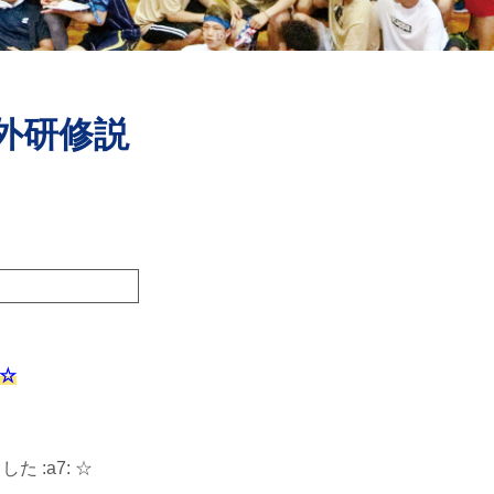
海外研修説
 ☆
:a7: ☆