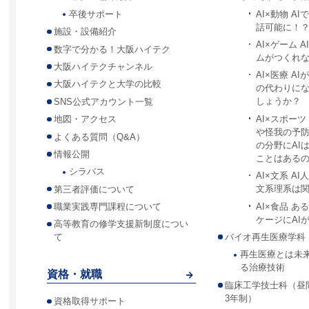
AI×動物 A
卒後サポート
話可能に！
施設・設備紹介
AI×ゲーム 
数字で分かる！大阪ハイテク
ムがつくれ
大阪ハイテクチャンネル
AI×医療 A
大阪ハイテクと大学の比較
の代わりに
しょうか？
SNS公式アカウント一覧
AI×スポー
地図・アクセス
や怪我の予
よくある質問（Q&A）
の分野にAI
情報公開
ことはある
シラバス
AI×文系 A
文系理系は
第三者評価について
AI×食品 
職業実践専門課程について
ケージにAI
高等教育の修学支援新制度につい
バイオ再生医療学科
て
再生医療とは未
る治療技術
資格・就職
臨床工学技士科（昼
3年制）
資格取得サポート