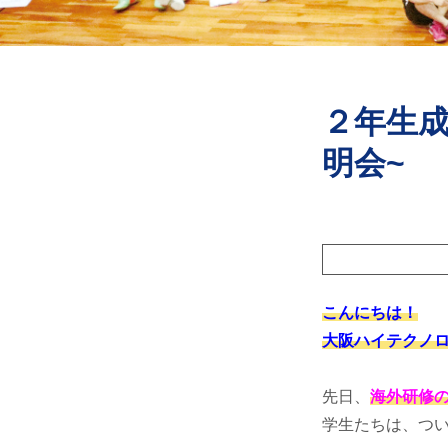
２年生成
明会~
こんにちは！
大阪ハイテクノロ
先日、
海外研修
学生たちは、つい