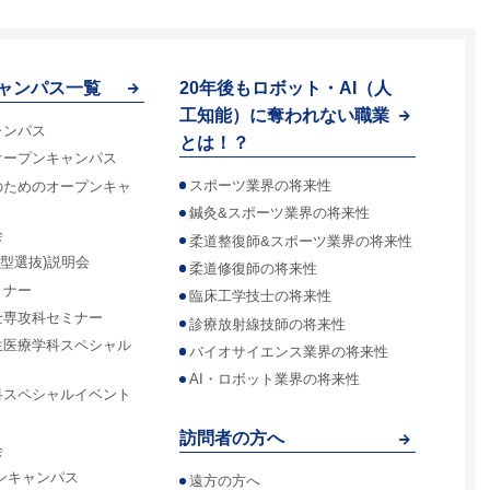
ャンパス一覧
20年後もロボット・AI（人
工知能）に奪われない職業
ャンパス
とは！？
オープンキャンパス
スポーツ業界の将来性
のためのオープンキャ
鍼灸&スポーツ業界の将来性
会
柔道整復師&スポーツ業界の将来性
合型選抜)説明会
柔道修復師の将来性
ミナー
臨床工学技士の将来性
士専攻科セミナー
診療放射線技師の将来性
生医療学科スペシャル
バイオサイエンス業界の将来性
AI・ロボット業界の将来性
科スペシャルイベント
訪問者の方へ
会
ンキャンパス
遠方の方へ