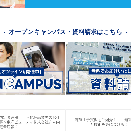
オープンキャンパス・資料請求はこちら
内定者速報！ ～化粧品業界のお仕
～電気工学実習をご紹介！～ 知
事☆東洋ビューティ株式会社☆～内
と技術を身につける
定者速報！