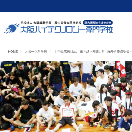
２年生成長日記 第４話 ~幕開け!! 海外研修説明会~
HOME
スポーツ科学科