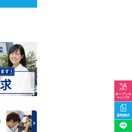
オープンキ
ャンパス
資料請求
識
！