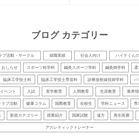
ブログ カテゴリー
ラブ活動・サークル
就職実績
社会人向け
ハイテくん
おしらせ
スポーツ科学科
鍼灸スポーツ学科
鍼灸師学科
柔
臨床工学技士科
臨床工学技士専攻科
診療放射線技師学科
バ
イベント
入試
実学教育
人間教育
生涯教育
業界情
クラブ活動
健康コラム
国際教育
在校生
学科ニュース
専
生
新規カテゴリー
授業紹介
国家試験
遠方
再生医療
アスレティックトレーナー