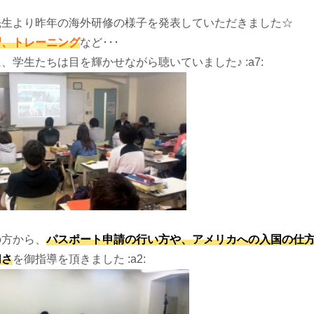
先生より昨年の海外研修の様子を発表していただきました☆
習、トレーニング
など･･･
、学生たちは目を輝かせながら聴いていました♪ :a7:
の方から、
パスポート申請の行い方や、アメリカへの入国の仕
切さ
を御指導を頂きました :a2: