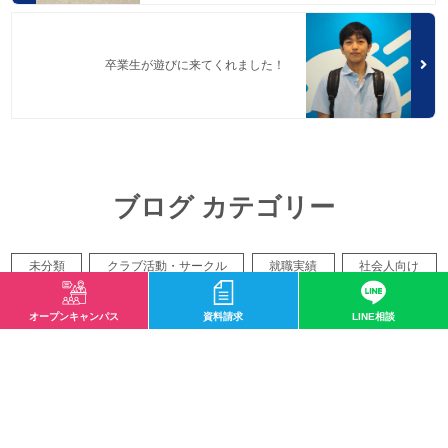
卒業生が遊びに来てくれました！
ブログ カテゴリー
未分類
クラブ活動・サークル
就職実績
社会人向け
ハイテくんのトレーナー豆知識
在校生を訪ねて
おしらせ
オープンキャンパス
資料請求
LINE相談
スポーツ科学科
鍼灸スポーツ学科
鍼灸師学科
柔道整復スポーツ学科
柔道整復師学科
臨床工学技士科
臨床工学技士専攻科
診療放射線技師学科
バイオ・再生医療学科
人工知能学科
イベント
入試
実学教育
人間教育
生涯教育