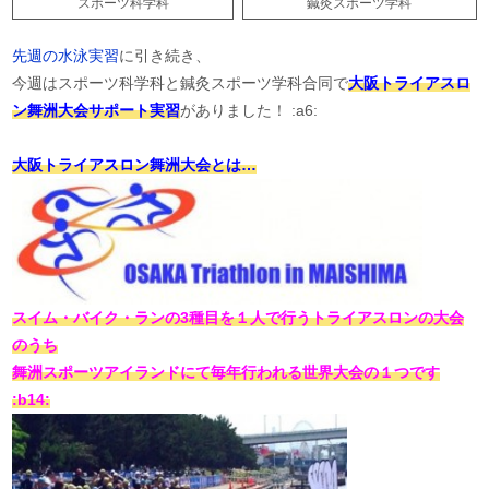
スポーツ科学科
鍼灸スポーツ学科
先週の水泳実習
に引き続き、
今週はスポーツ科学科と鍼灸スポーツ学科合同で
大阪トライアスロ
ン舞洲大会サポート実習
がありました！ :a6:
大阪トライアスロン舞洲大会とは…
スイム・バイク・ランの3種目を１人で行うトライアスロンの大会
のうち
舞洲スポーツアイランドにて毎年行われる世界大会の１つです
:b14: