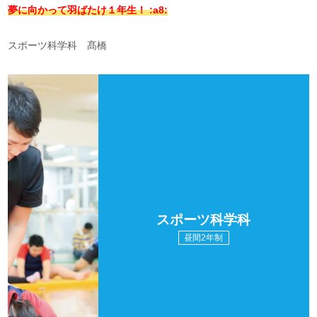
夢に向かって羽ばたけ１年生！ :a8:
スポーツ科学科 髙橋
スポーツ科学科
昼間2年制