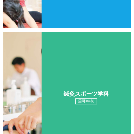
鍼灸スポーツ学科
昼間3年制