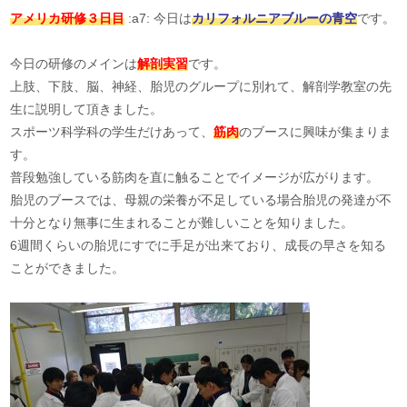
アメリカ研修３日目
:a7: 今日は
カリフォルニアブルーの青空
です。
今日の研修のメインは
解剖実習
です。
上肢、下肢、脳、神経、胎児のグループに別れて、解剖学教室の先
生に説明して頂きました。
スポーツ科学科の学生だけあって、
筋肉
のブースに興味が集まりま
す。
普段勉強している筋肉を直に触ることでイメージが広がります。
胎児のブースでは、母親の栄養が不足している場合胎児の発達が不
十分となり無事に生まれることが難しいことを知りました。
6週間くらいの胎児にすでに手足が出来ており、成長の早さを知る
ことができました。