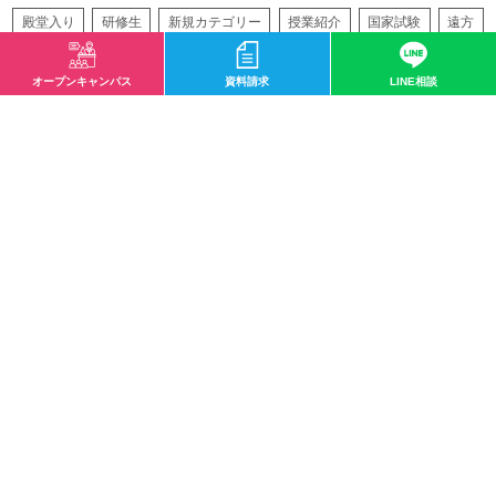
殿堂入り
研修生
新規カテゴリー
授業紹介
国家試験
遠方
再生医療
バイオテクノロジー
アスレティックトレーナー
オープンキャンパス
資料請求
LINE相談
サイトマップ
〒532-0003 大阪市淀川区宮原1-2-43
0120-33-8119
mail@osaka-hightech.ac.jp
資料請求
オープンキャンパス
地図・アクセス
お問い合わせ
情報公開
職業実践専門学校
サイトマップ
プライバシーポリシー
ソーシャルメディアポリシー
特定商取引に関する法律に基づく表記