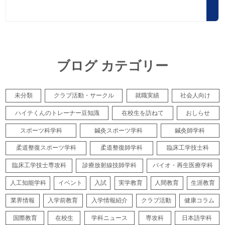
ブログ カテゴリー
未分類
クラブ活動・サークル
就職実績
社会人向け
ハイテくんのトレーナー豆知識
在校生を訪ねて
おしらせ
スポーツ科学科
鍼灸スポーツ学科
鍼灸師学科
柔道整復スポーツ学科
柔道整復師学科
臨床工学技士科
臨床工学技士専攻科
診療放射線技師学科
バイオ・再生医療学科
人工知能学科
イベント
入試
実学教育
人間教育
生涯教育
業界情報
入学前教育
入学情報紹介
クラブ活動
健康コラム
国際教育
在校生
学科ニュース
専攻科
日本語学科