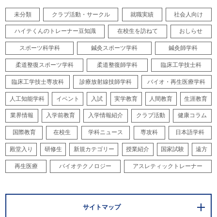
未分類
クラブ活動・サークル
就職実績
社会人向け
ハイテくんのトレーナー豆知識
在校生を訪ねて
おしらせ
スポーツ科学科
鍼灸スポーツ学科
鍼灸師学科
柔道整復スポーツ学科
柔道整復師学科
臨床工学技士科
臨床工学技士専攻科
診療放射線技師学科
バイオ・再生医療学科
人工知能学科
イベント
入試
実学教育
人間教育
生涯教育
業界情報
入学前教育
入学情報紹介
クラブ活動
健康コラム
国際教育
在校生
学科ニュース
専攻科
日本語学科
殿堂入り
研修生
新規カテゴリー
授業紹介
国家試験
遠方
再生医療
バイオテクノロジー
アスレティックトレーナー
サイトマップ