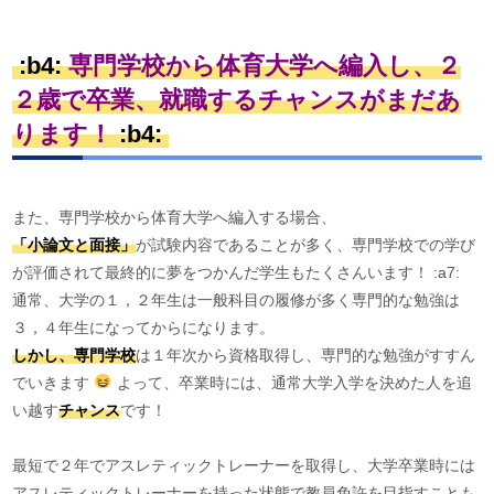
:b4:
専門学校から体育大学へ編入し、２
２歳で卒業、就職するチャンスがまだあ
ります！
:b4:
また、専門学校から体育大学へ編入する場合、
「小論文と面接」
が試験内容であることが多く、専門学校での学び
が評価されて最終的に夢をつかんだ学生もたくさんいます！ :a7:
通常、大学の１，２年生は一般科目の履修が多く専門的な勉強は
３，４年生になってからになります。
しかし、専門学校
は１年次から資格取得し、専門的な勉強がすすん
でいきます
よって、卒業時には、通常大学入学を決めた人を追
い越す
チャンス
です！
最短で２年でアスレティックトレーナーを取得し、大学卒業時には
アスレティックトレーナーを持った状態で教員免許を目指すことも