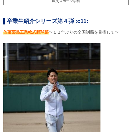
鍼灸スポーツ学科
卒業生紹介シリーズ第４弾 :c11:
佐藤薬品工業軟式野球部
〜１２年ぶりの全国制覇を目指して〜