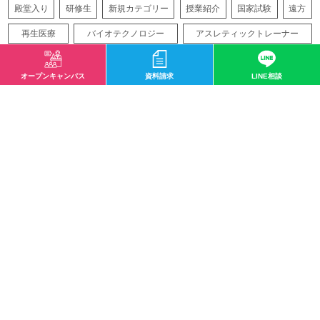
殿堂入り
研修生
新規カテゴリー
授業紹介
国家試験
遠方
再生医療
バイオテクノロジー
アスレティックトレーナー
オープンキャンパス
資料請求
LINE相談
サイトマップ
〒532-0003 大阪市淀川区宮原1-2-43
0120-33-8119
mail@osaka-hightech.ac.jp
資料請求
オープンキャンパス
地図・アクセス
お問い合わせ
情報公開
職業実践専門学校
サイトマップ
プライバシーポリシー
ソーシャルメディアポリシー
特定商取引に関する法律に基づく表記