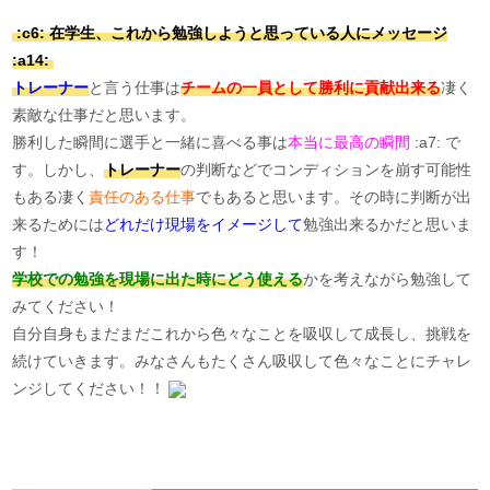
:c6: 在学生、これから勉強しようと思っている人にメッセージ
:a14:
トレーナー
と言う仕事は
チームの一員として勝利に貢献出来る
凄く
素敵な仕事だと思います。
勝利した瞬間に選手と一緒に喜べる事は
本当に最高の瞬間
:a7: で
す。しかし、
トレーナー
の判断などでコンディションを崩す可能性
もある凄く
責任のある仕事
でもあると思います。その時に判断が出
来るためには
どれだけ現場をイメージして
勉強出来るかだと思いま
す！
学校での勉強を現場に出た時にどう使える
かを考えながら勉強して
みてください！
自分自身もまだまだこれから色々なことを吸収して成長し、挑戦を
続けていきます。みなさんもたくさん吸収して色々なことにチャレ
ンジしてください！！