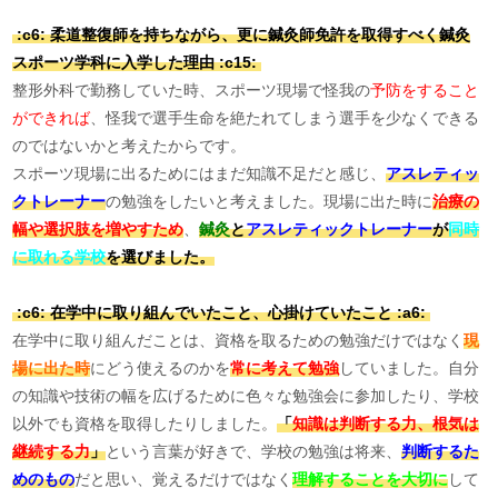
:c6: 柔道整復師を持ちながら、更に鍼灸師免許を取得すべく鍼灸
スポーツ学科に入学した理由 :c15:
整形外科で勤務していた時、スポーツ現場で怪我の
予防をすること
ができれば
、怪我で選手生命を絶たれてしまう選手を少なくできる
のではないかと考えたからです。
スポーツ現場に出るためにはまだ知識不足だと感じ、
アスレティッ
クトレーナー
の勉強をしたいと考えました。現場に出た時に
治療の
幅や選択肢を増やすため
、
鍼灸
と
アスレティックトレーナー
が
同時
に取れる学校
を選びました。
:c6: 在学中に取り組んでいたこと、心掛けていたこと :a6:
在学中に取り組んだことは、資格を取るための勉強だけではなく
現
場に出た時
にどう使えるのかを
常に考えて勉強
していました。自分
の知識や技術の幅を広げるために色々な勉強会に参加したり、学校
以外でも資格を取得したりしました。
「
知識は判断する力
、根気は
継続する力
」
という言葉が好きで、学校の勉強は将来、
判断するた
めのもの
だと思い、覚えるだけではなく
理解することを大切に
して