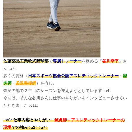
佐藤薬品工業軟式野球部
で
専属トレーナー
を務める『
谷川幸平
』さ
ん :a7:
多くの資格（
日本スポーツ協会公認アスレティックトレーナー
・
鍼
灸師
・
柔道整復師
）を有し、
奈良の地で２年目のシーズンを迎えようとしています :a4:
今回は、そんな谷川さんに仕事のやりがいをインタビューさせてい
ただきました :c11:
:c6: 仕事内容とやりがい
鍼灸師＋アスレティックトレーナーの
現場
での強み :a2: :a7: