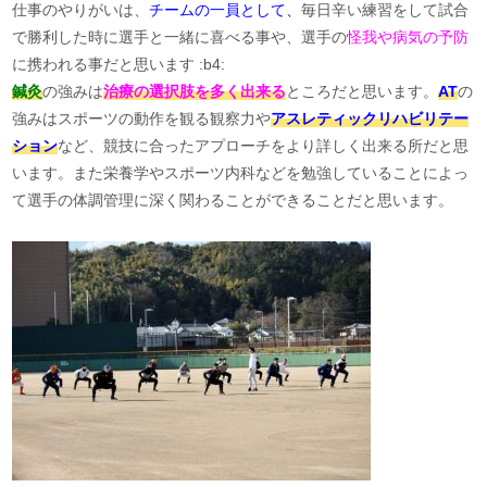
仕事のやりがいは、
チームの一員として、
毎日辛い練習をして試合
で勝利した時に選手と一緒に喜べる事や、選手の
怪我や病気の予防
に携われる事だと思います :b4:
鍼灸
の強みは
治療の選択肢を多く出来る
ところだと思います。
AT
の
強みはスポーツの動作を観る観察力や
アスレティックリハビリテー
ション
など、競技に合ったアプローチをより詳しく出来る所だと思
います。また栄養学やスポーツ内科などを勉強していることによっ
て選手の体調管理に深く関わることができることだと思います。