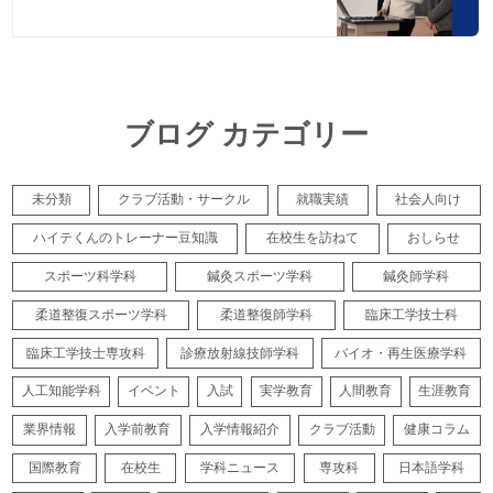
ブログ カテゴリー
未分類
クラブ活動・サークル
就職実績
社会人向け
ハイテくんのトレーナー豆知識
在校生を訪ねて
おしらせ
スポーツ科学科
鍼灸スポーツ学科
鍼灸師学科
柔道整復スポーツ学科
柔道整復師学科
臨床工学技士科
臨床工学技士専攻科
診療放射線技師学科
バイオ・再生医療学科
人工知能学科
イベント
入試
実学教育
人間教育
生涯教育
業界情報
入学前教育
入学情報紹介
クラブ活動
健康コラム
国際教育
在校生
学科ニュース
専攻科
日本語学科