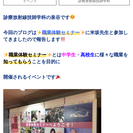
イベント
診療放射線技師学科
診療放射線技師学科の泉谷です
今回のブログは
職業体験セミナー
に米坂先生と参加し
てきましたので報告します
職業体験セミナー
とは
中学生
・
高校生
に様々な職業を
知ってもらう
ことを目的に
開催されるイベントです