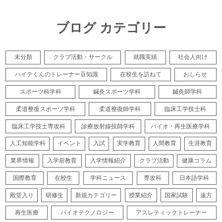
ブログ カテゴリー
未分類
クラブ活動・サークル
就職実績
社会人向け
ハイテくんのトレーナー豆知識
在校生を訪ねて
おしらせ
スポーツ科学科
鍼灸スポーツ学科
鍼灸師学科
柔道整復スポーツ学科
柔道整復師学科
臨床工学技士科
臨床工学技士専攻科
診療放射線技師学科
バイオ・再生医療学科
人工知能学科
イベント
入試
実学教育
人間教育
生涯教育
業界情報
入学前教育
入学情報紹介
クラブ活動
健康コラム
国際教育
在校生
学科ニュース
専攻科
日本語学科
殿堂入り
研修生
新規カテゴリー
授業紹介
国家試験
遠方
再生医療
バイオテクノロジー
アスレティックトレーナー