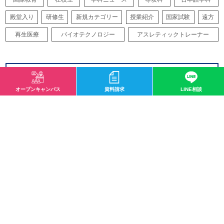
殿堂入り
研修生
新規カテゴリー
授業紹介
国家試験
遠方
再生医療
バイオテクノロジー
アスレティックトレーナー
サイトマップ
オープンキャンパス
資料請求
LINE相談
〒532-0003 大阪市淀川区宮原1-2-43
0120-33-8119
mail@osaka-hightech.ac.jp
資料請求
オープンキャンパス
地図・アクセス
お問い合わせ
情報公開
職業実践専門学校
サイトマップ
プライバシーポリシー
ソーシャルメディアポリシー
特定商取引に関する法律に基づく表記