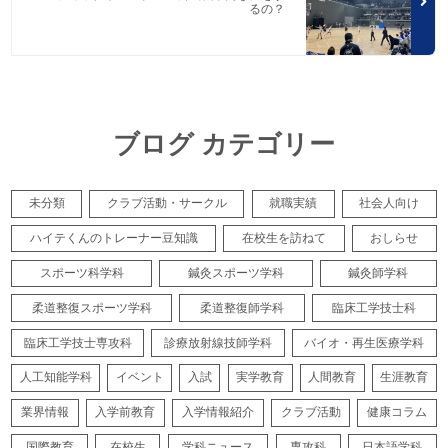
るの？
ブログ カテゴリー
未分類
クラブ活動・サークル
就職実績
社会人向け
ハイテくんのトレーナー豆知識
在校生を訪ねて
おしらせ
スポーツ科学科
鍼灸スポーツ学科
鍼灸師学科
柔道整復スポーツ学科
柔道整復師学科
臨床工学技士科
臨床工学技士専攻科
診療放射線技師学科
バイオ・再生医療学科
人工知能学科
イベント
入試
実学教育
人間教育
生涯教育
業界情報
入学前教育
入学情報紹介
クラブ活動
健康コラム
国際教育
在校生
学科ニュース
専攻科
日本語学科