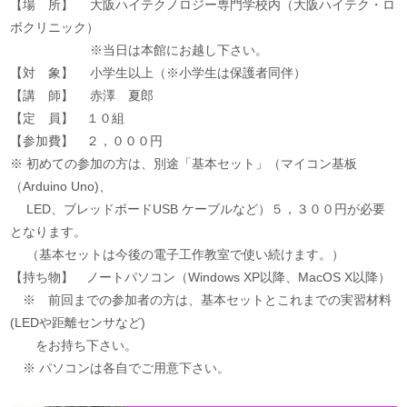
【場 所】 大阪ハイテクノロジー専門学校内（大阪ハイテク・ロ
ボクリニック）
※当日は本館にお越し下さい。
【対 象】 小学生以上（※小学生は保護者同伴）
【講 師】 赤澤 夏郎
【定 員】 １０組
【参加費】 ２，０００円
※ 初めての参加の方は、別途「基本セット」（マイコン基板
（Arduino Uno)、
LED、ブレッドボードUSB ケーブルなど）５，３００円が必要
となります。
（基本セットは今後の電子工作教室で使い続けます。）
【持ち物】 ノートパソコン（Windows XP以降、MacOS X以降）
※ 前回までの参加者の方は、基本セットとこれまでの実習材料
(LEDや距離センサなど)
をお持ち下さい。
※ パソコンは各自でご用意下さい。