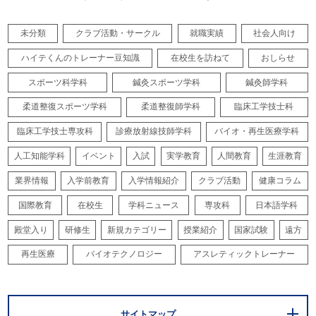
未分類
クラブ活動・サークル
就職実績
社会人向け
ハイテくんのトレーナー豆知識
在校生を訪ねて
おしらせ
スポーツ科学科
鍼灸スポーツ学科
鍼灸師学科
柔道整復スポーツ学科
柔道整復師学科
臨床工学技士科
臨床工学技士専攻科
診療放射線技師学科
バイオ・再生医療学科
人工知能学科
イベント
入試
実学教育
人間教育
生涯教育
業界情報
入学前教育
入学情報紹介
クラブ活動
健康コラム
国際教育
在校生
学科ニュース
専攻科
日本語学科
殿堂入り
研修生
新規カテゴリー
授業紹介
国家試験
遠方
再生医療
バイオテクノロジー
アスレティックトレーナー
サイトマップ