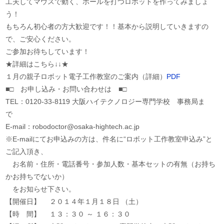
工夫してマウスで動く、ボールを打つロボットを作ってみましょ
う！
もちろん初心者の方大歓迎です！！基本から説明していきますの
で、ご安心ください。
ご参加お待ちしています！
★詳細はこちら↓↓★
１月の親子ロボット電子工作教室のご案内（詳細）
PDF
■□ お申し込み・お問い合わせは ■□
TEL：0120-33-8119 大阪ハイテクノロジー専門学校 事務局ま
で
E-mail：robodoctor@osaka-hightech.ac.jp
※E-mailにてお申込みの方は、件名に“ロボット工作教室申込み”と
ご記入頂き、
お名前・住所・電話番号・参加人数・基本セットの有無（お持ち
かお持ちでないか）
をお知らせ下さい。
【開催日】 ２０１４年１月１８日 （土）
【時 間】 １３：３０ ～ １６：３０