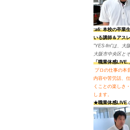
:a6: 本校の
いる
講師＆アス
”YES-fm”は
大阪市中央区と
「職業体感LIVE.
プロの仕事の本音
内容や苦労話、
くことの楽しさ・
します。
★職業体感LIVE