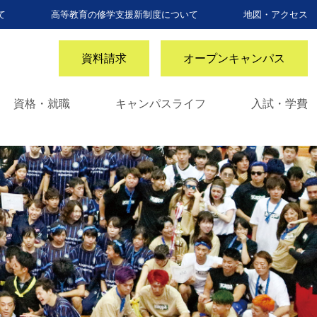
て
高等教育の修学支援新制度について
地図・アクセス
資料請求
オープンキャンパス
資格・就職
キャンパスライフ
入試・学費