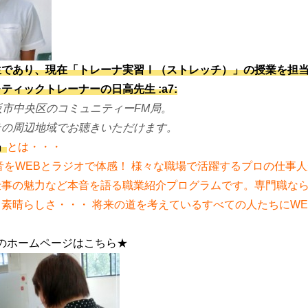
卒業生であり、現在「トレーナ実習Ⅰ（ストレッチ）」の授業を担
レティックトレーナーの
日高先生 :a7:
、大阪市中央区のコミュニティーFM局。
その周辺地域でお聴きいただけます。
」
とは・・・
をWEBとラジオで体感！ 様々な職場で活躍するプロの仕事
仕事の魅力など本音を語る職業紹介プログラムです。専門職な
素晴らしさ・・・ 将来の道を考えているすべての人たちにWE
.のホームページはこちら★