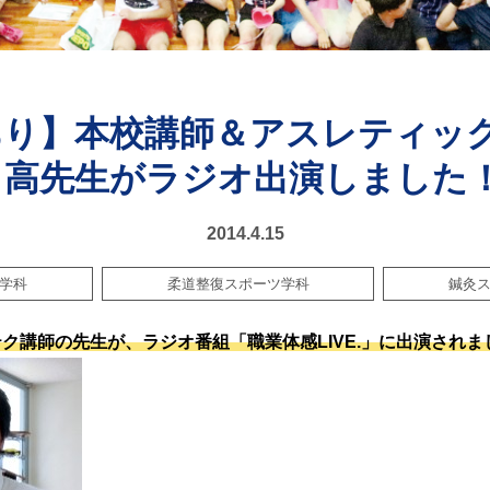
あり】本校講師＆アスレティッ
日高先生がラジオ出演しました
2014.4.15
学科
柔道整復スポーツ学科
鍼灸
テク講師の先生が、ラジオ番組
「職業体感LIVE
.」に出演されま