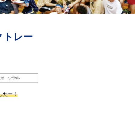
クトレー
！
スポーツ学科
したー！