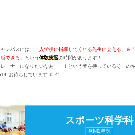
キャンパスには、
「入学後に指導してくれる先生に会える」
＆
体感できる」
という
体験実習
の時間があります！
レーナーになりたいなあ・・！という夢を持っているそこのキミ :
14: お待ちしています :b14:
スポーツ科学科
昼間2年制