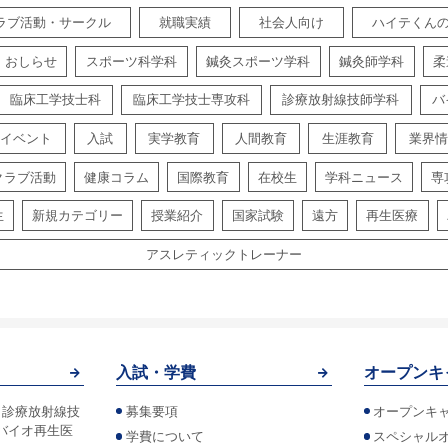
ラブ活動・サークル
就職実績
社会人向け
ハイテくん
おしらせ
スポーツ科学科
鍼灸スポーツ学科
鍼灸師学科
柔
臨床工学技士科
臨床工学技士専攻科
診療放射線技師学科
バ
イベント
入試
実学教育
人間教育
生涯教育
業界情
クラブ活動
健康コラム
国際教育
在校生
学科ニュース
専
生
新規カテゴリー
授業紹介
国家試験
遠方
再生医療
アスレティックトレーナー
入試・学費
オープンキ
！診療放射線技
募集要項
オープンキ
バイオ再生医
学費について
スペシャル