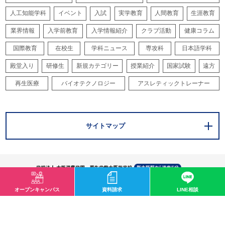
人工知能学科
イベント
入試
実学教育
人間教育
生涯教育
業界情報
入学前教育
入学情報紹介
クラブ活動
健康コラム
国際教育
在校生
学科ニュース
専攻科
日本語学科
殿堂入り
研修生
新規カテゴリー
授業紹介
国家試験
遠方
再生医療
バイオテクノロジー
アスレティックトレーナー
サイトマップ
オープンキャンパス
資料請求
LINE相談
〒532-0003 大阪市淀川区宮原1-2-43
0120-33-8119
mail@osaka-hightech.ac.jp