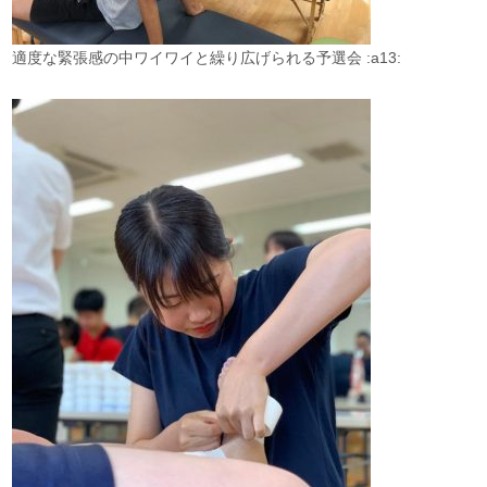
適度な緊張感の中ワイワイと繰り広げられる予選会 :a13: