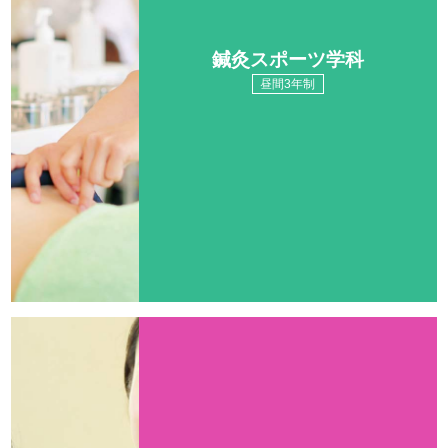
鍼灸スポーツ学科
昼間3年制