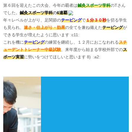
第６回を迎えたこの大会、今年の覇者は
鍼灸スポーツ学科
のTさん
でした。
鍼灸スポーツ学科
の
6連覇
年々レベルが上がり、足関節の
テーピング
で
１分３０秒
を切る学生
も見られ、
速さ・仕上がり・効果
の全てを兼ね備えた
テーピング
が
できる学生が増えたように思います :c11:
これを機に
テーピング
の練習を継続し、１２月におこなわれる
スチ
ューデントトレーナー中級試験
、来年度から始まる学校外部での
ス
ポーツ実習
に勢いをつけてほしいと思います 8) :a2: