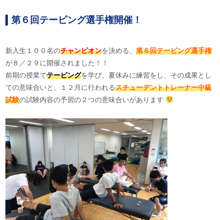
第６回テーピング選手権開催！
新入生１００名の
チャンピオン
を決める、
第６回テーピング選手権
が８／２９に開催されました！！
前期の授業で
テーピング
を学び、夏休みに練習をし、その成果とし
ての意味合いと、１２月に行われる
スチューデントトレーナー中級
試験
の試験内容の予習の２つの意味合いがあります