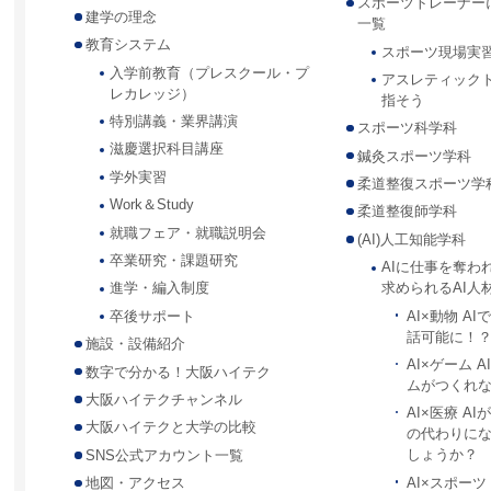
スポーツトレーナー
建学の理念
一覧
教育システム
スポーツ現場実
入学前教育（プレスクール・プ
アスレティック
レカレッジ）
指そう
特別講義・業界講演
スポーツ科学科
滋慶選択科目講座
鍼灸スポーツ学科
学外実習
柔道整復スポーツ学
Work＆Study
柔道整復師学科
就職フェア・就職説明会
(AI)人工知能学科
卒業研究・課題研究
AIに仕事を奪わ
求められるAI人
進学・編入制度
AI×動物 A
卒後サポート
話可能に！
施設・設備紹介
AI×ゲーム 
数字で分かる！大阪ハイテク
ムがつくれ
大阪ハイテクチャンネル
AI×医療 A
大阪ハイテクと大学の比較
の代わりに
しょうか？
SNS公式アカウント一覧
AI×スポー
地図・アクセス