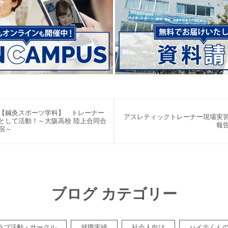
【鍼灸スポーツ学科】 トレーナー
アスレティックトレーナー現場実
として活動！～大阪高校 陸上合同合
報
宿～
ブログ カテゴリー
ラブ活動・サークル
就職実績
社会人向け
ハイテくん