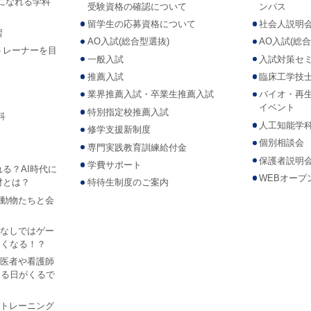
になれる学科
受験資格の確認について
ンパス
留学生の応募資格について
社会人説明
習
AO入試(総合型選抜)
AO入試(総
トレーナーを目
一般入試
入試対策セ
推薦入試
臨床工学技
業界推薦入試・卒業生推薦入試
バイオ・再
イベント
特別指定校推薦入試
科
人工知能学
修学支援新制度
個別相談会
専門実践教育訓練給付金
保護者説明
学費サポート
れる？AI時代に
WEBオープ
材とは？
特待生制度のご案内
Iで動物たちと会
？
AIなしではゲー
なくなる！？
Iが医者や看護師
なる日がくるで
ツ トレーニング