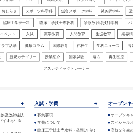
おしらせ
スポーツ科学科
鍼灸スポーツ学科
鍼灸師学科
柔
臨床工学技士科
臨床工学技士専攻科
診療放射線技師学科
バ
イベント
入試
実学教育
人間教育
生涯教育
業界情
クラブ活動
健康コラム
国際教育
在校生
学科ニュース
専
生
新規カテゴリー
授業紹介
国家試験
遠方
再生医療
アスレティックトレーナー
入試・学費
オープンキ
！診療放射線技
募集要項
オープンキ
バイオ再生医
学費について
スペシャル
臨床工学技士専攻科（昼間1年制）
高校２年生