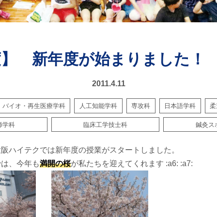
度】 新年度が始まりました！
2011.4.11
バイオ・再生医療学科
人工知能学科
専攻科
日本語学科
柔
師学科
臨床工学技士科
鍼灸ス
大阪ハイテクでは新年度の授業がスタートしました。
では、今年も
満開の桜
が私たちを迎えてくれます :a6: :a7: