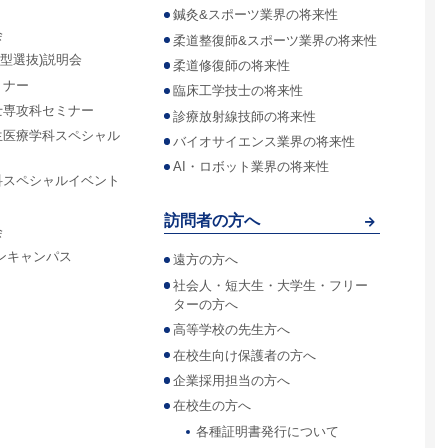
鍼灸&スポーツ業界の将来性
会
柔道整復師&スポーツ業界の将来性
合型選抜)説明会
柔道修復師の将来性
ミナー
臨床工学技士の将来性
士専攻科セミナー
診療放射線技師の将来性
生医療学科スペシャル
バイオサイエンス業界の将来性
AI・ロボット業界の将来性
科スペシャルイベント
訪問者の方へ
会
ンキャンパス
遠方の方へ
社会人・短大生・大学生・フリー
ターの方へ
高等学校の先生方へ
在校生向け保護者の方へ
企業採用担当の方へ
在校生の方へ
各種証明書発行について