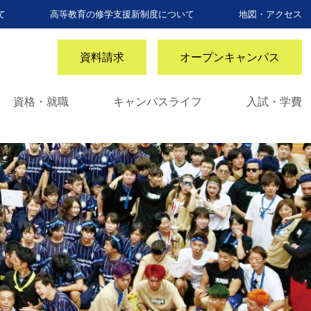
て
高等教育の修学支援新制度について
地図・アクセス
資料請求
オープンキャンパス
資格・就職
キャンパスライフ
入試・学費