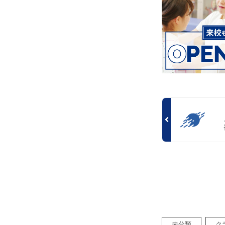
未分類
ク