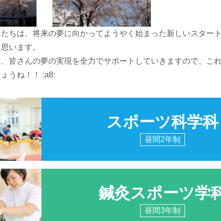
んたちは、将来の夢に向かってようやく始まった新しいスター
と思います。
は、皆さんの夢の実現を全力でサポートしていきますので、こ
うね！！ :a8:
スポーツ科学科
昼間2年制
鍼灸スポーツ学
昼間3年制