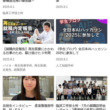
療機器点検の最前線～
業
2025.8.1
2025.8.1
臨床工学技士科
【就職内定報告】再生医療にかかわ
《学生ブログ》全日本AIハッカソン
る仕事のため、駆け抜けた３年間
2025に参加して
2025.8.1
2025.8.1
バイオ・再生医療学科
再生医療
人工知能学科
在校生
就職実績
在校生インタビュー 柔道整復師学
臨床工学技士科・7月の就職説明会
科 M・Kさん
レポート：3週連続で多彩な病院が