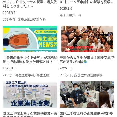
の!?」～臼井先生のAI授業に潜入取
す【チーム医療論】の授業を見学～
材してきました！～
2025.8.6
2025.8.7
臨床工学技士科
実学教育
診療放射線技師学科
「未来の命をつくる研究」が本格始
中国から大学生が来日！国際交流で
動！iPS細胞を使った研究とは？
広がる学びの輪
2025.8.3
2025.8.1
バイオ・再生医療学科
再生医療
イベント
診療放射線技師学科
臨床工学技士科：企業連携授業～医
臨床工学技士科の企業連携×特別授