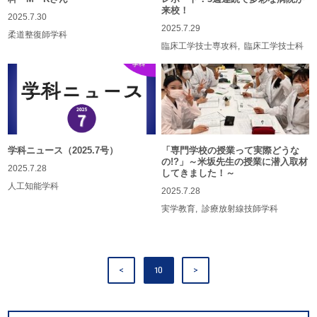
来校！
2025.7.30
2025.7.29
柔道整復師学科
臨床工学技士専攻科
臨床工学技士科
学科ニュース（2025.7号）
「専門学校の授業って実際どうな
の!?」～米坂先生の授業に潜入取材
2025.7.28
してきました！～
人工知能学科
2025.7.28
実学教育
診療放射線技師学科
<
10
>