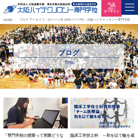
オーキャン
ブログ アーカイブ - 10ページ目 (266ページ中) - 大阪ハイテクノロジー専門学校
HOME
ブログ
Blog
「専門学校の授業って実際どうな
臨床工学技士科 ～和を以て輪を成