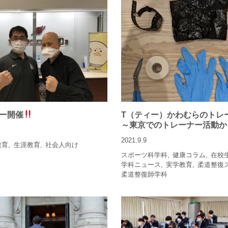
ー開催
T（ティー）かわむらのト
～東京でのトレーナー活動か
2021.9.9
教育
生涯教育
社会人向け
スポーツ科学科
健康コラム
在校
学科ニュース
実学教育
柔道整復
柔道整復師学科