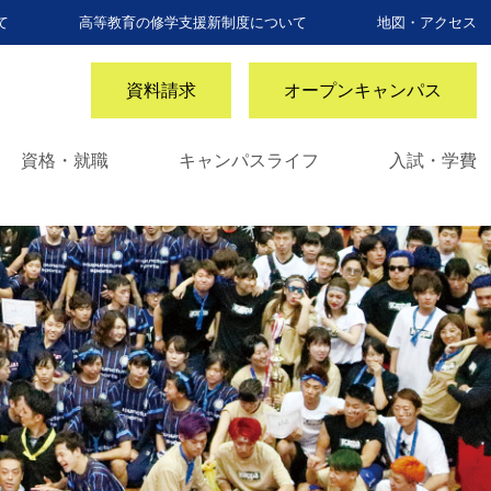
て
高等教育の修学支援新制度について
地図・アクセス
資料請求
オープンキャンパス
資格・就職
キャンパスライフ
入試・学費