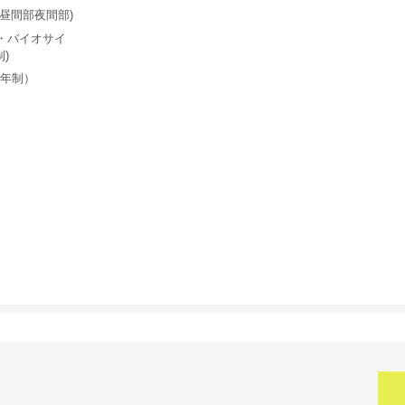
昼間部夜間部)
・バイオサイ
)
5年制）