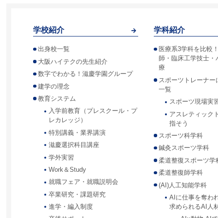
学校紹介
学科紹介
出身校一覧
医療系3学科を比較
師・臨床工学技士・
大阪ハイテクの先生紹介
療
数字でわかる！滋慶学園グループ
スポーツトレーナー
建学の理念
一覧
教育システム
スポーツ現場実
入学前教育（プレスクール・プ
アスレティック
レカレッジ）
指そう
特別講義・業界講演
スポーツ科学科
滋慶選択科目講座
鍼灸スポーツ学科
学外実習
柔道整復スポーツ学
Work＆Study
柔道整復師学科
就職フェア・就職説明会
(AI)人工知能学科
卒業研究・課題研究
AIに仕事を奪わ
求められるAI人
進学・編入制度