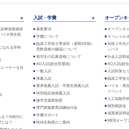
入試・学費
オープンキ
！診療放射線技
募集要項
オープンキ
バイオ再生医
学費について
スペシャル
臨床工学技士専攻科（昼間1年制）
高校２年生
になれる学科
受験資格の確認について
ンパス
留学生の応募資格について
社会人説明
習
AO入試(総合型選抜)
AO入試(総
トレーナーを目
一般入試
入試対策セ
推薦入試
臨床工学技
業界推薦入試・卒業生推薦入試
バイオ・再
イベント
特別指定校推薦入試
科
人工知能学
修学支援新制度
個別相談会
専門実践教育訓練給付金
保護者説明
学費サポート
れる？AI時代に
WEBオープ
材とは？
特待生制度のご案内