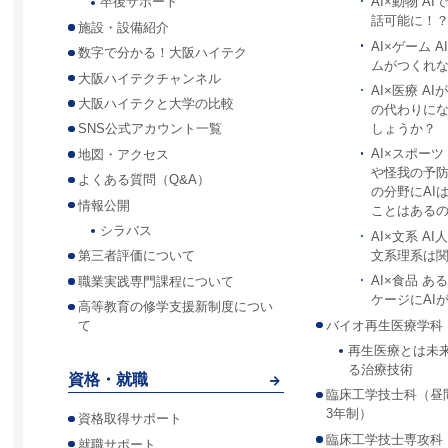
AI×動物 A
卒後サポート
話可能に！
施設・設備紹介
AI×ゲーム 
数字で分かる！大阪ハイテク
ムがつくれ
大阪ハイテクチャンネル
AI×医療 A
大阪ハイテクと大学の比較
の代わりに
しょうか？
SNS公式アカウント一覧
AI×スポー
地図・アクセス
や怪我の予
よくある質問（Q&A）
の分野にAI
情報公開
ことはある
シラバス
AI×文系 A
文系理系は
第三者評価について
AI×食品 
職業実践専門課程について
ケージにAI
高等教育の修学支援新制度につい
バイオ再生医療学科
て
再生医療とは未
る治療技術
資格・就職
臨床工学技士科（昼
3年制）
資格取得サポート
臨床工学技士専攻科
就職サポート