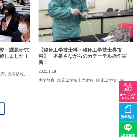
究・課題研究
【臨床工学技士科・臨床工学技士専攻
施しました！
科】 本番さながらのカテーテル操作実
習！
2021.1.19
教育
業界情報
実学教育
臨床工学技士専攻科
臨床工学技士科
オープンキ
ャンパス
資料請求
LINE相談