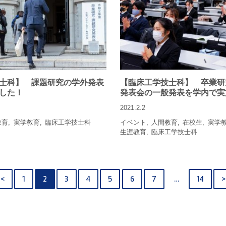
士科】 課題研究の学外発表
【臨床工学技士科】 卒業研
した！
発表会の一般発表を学内で実
2021.2.2
教育
実学教育
臨床工学技士科
イベント
人間教育
在校生
実学
生涯教育
臨床工学技士科
<
1
2
3
4
5
6
7
…
14
>