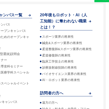
ャンパス一覧
20年後もロボット・AI（人
工知能）に奪われない職業
ャンパス
とは！？
オープンキャンパス
スポーツ業界の将来性
のためのオープンキャ
鍼灸&スポーツ業界の将来性
会
柔道整復師&スポーツ業界の将来性
合型選抜)説明会
柔道修復師の将来性
ミナー
臨床工学技士の将来性
士専攻科セミナー
診療放射線技師の将来性
生医療学科スペシャル
バイオサイエンス業界の将来性
AI・ロボット業界の将来性
科スペシャルイベント
訪問者の方へ
会
ンキャンパス
遠方の方へ
社会人・短大生・大学生・フリー