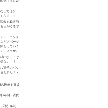
Iで動物たちと会
？
AIなしではゲー
なくなる！？
Iが医者や看護師
なる日がくるで
ツ トレーニング
防などスポーツ
は関わっていく
のでしょうか。
I人材になるには
関係ない！？
あるお菓子のパッ
が使われた！？
来の医療を支え
間3年制・夜間
（昼間1年制）